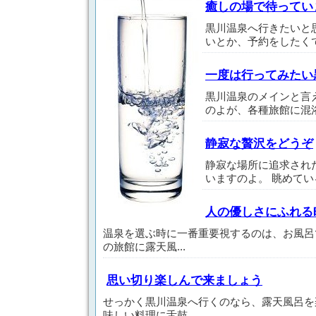
癒しの場で待ってい
黒川温泉へ行きたいと
いとか、予約をしたくて
一度は行ってみたい
黒川温泉のメインと言
のよが、各種旅館に混浴
静寂な贅沢をどうぞ
静寂な場所に追求され
いますのよ。 眺めている
人の優しさにふれる
温泉を選ぶ時に一番重要視するのは、お風呂
の旅館に露天風...
思い切り楽しんで来ましょう
せっかく黒川温泉へ行くのなら、露天風呂を
味しい料理に舌鼓...